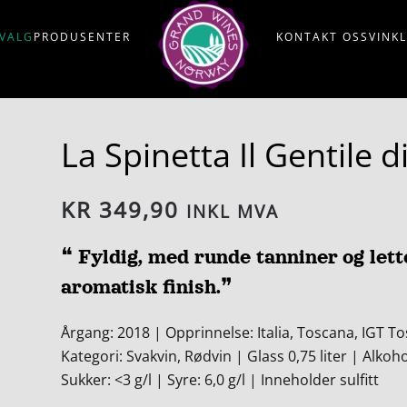
VALG
PRODUSENTER
KONTAKT OSS
VINK
La Spinetta Il Gentile 
KR
349,90
INKL MVA
❝ Fyldig, med runde tanniner og let
aromatisk finish.❞
Årgang: 2018 | Opprinnelse: Italia, Toscana, IGT T
Kategori: Svakvin, Rødvin | Glass 0,75 liter | Alkoh
Sukker: <3 g/l | Syre: 6,0 g/l | Inneholder sulfitt