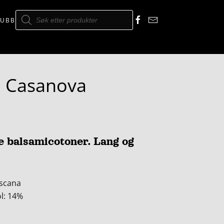
Products
search
LUBB
di Casanova
te balsamicotoner. Lang og
oscana
ol: 14%