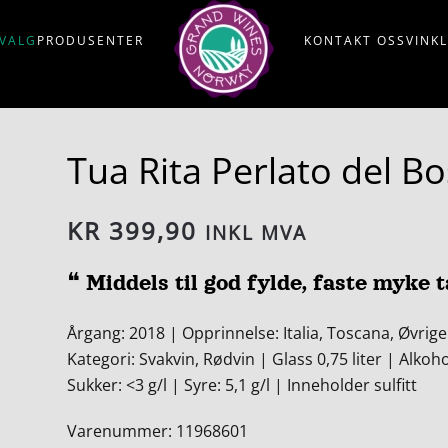
VALG
PRODUSENTER
KONTAKT OSS
VINK
Tua Rita Perlato del B
KR
399,90
INKL MVA
❝ Middels til god fylde, faste myke t
Årgang: 2018 | Opprinnelse: Italia, Toscana, Øvrige
Kategori: Svakvin, Rødvin | Glass 0,75 liter | Alkoh
Sukker: <3 g/l | Syre: 5,1 g/l | Inneholder sulfitt
Varenummer: 11968601