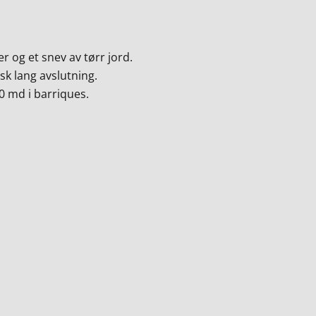
r og et snev av tørr jord.
isk lang avslutning.
0 md i barriques.