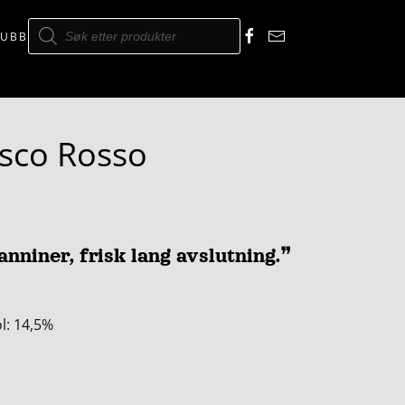
Products
search
LUBB
osco Rosso
anniner, frisk lang avslutning.❞
ol: 14,5%