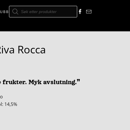
Products
search
LUBB
Riva Rocca
 frukter. Myk avslutning.❞
lo
ol: 14,5%