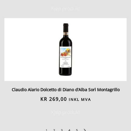
Kjøp produkt
Claudio Alario Dolcetto di Diano d’Alba Sorì Montagrillo
KR
269,00
INKL MVA
Kjøp produkt
1
2
3
4
5