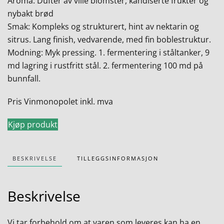
Aroma: Dufter av ville blomster, kandiserte frukter og
nybakt brød
Smak: Kompleks og strukturert, hint av nektarin og
sitrus. Lang finish, vedvarende, med fin boblestruktur.
Modning: Myk pressing. 1. fermentering i ståltanker, 9
md lagring i rustfritt stål. 2. fermentering 100 md på
bunnfall.
Pris Vinmonopolet inkl. mva
Kjøp produkt
BESKRIVELSE
TILLEGGSINFORMASJON
Beskrivelse
Vi tar forbehold om at varen som leveres kan ha en